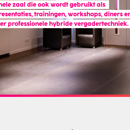
nele zaal die ook wordt gebruikt als 
resentaties, trainingen, workshops, diners en
ver professionele hybride vergadertechniek.