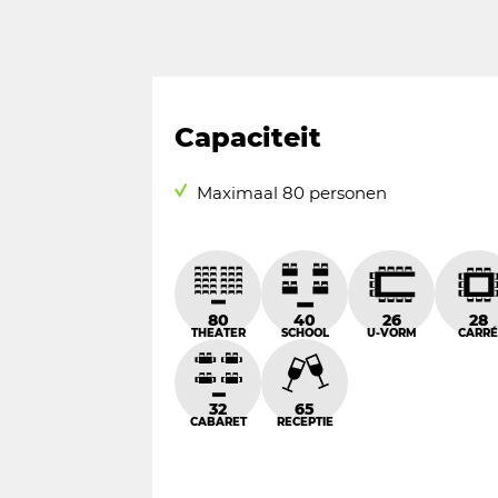
Capaciteit
Maximaal 80 personen
80
40
26
28
THEATER
SCHOOL
U-VORM
CARR
32
65
CABARET
RECEPTIE