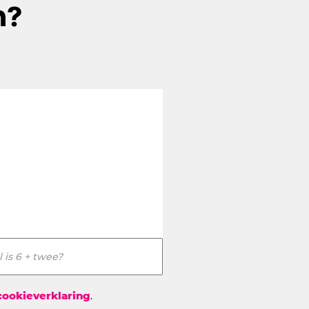
n?
 is 6 + twee?
 cookieverklaring
.