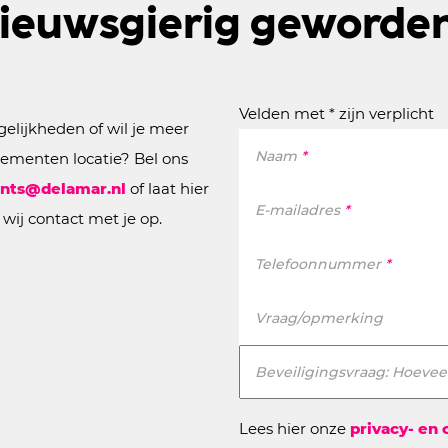
ieuwsgierig geworde
Velden met * zijn verplicht
elijkheden of wil je meer
Naam
*
nementen locatie? Bel ons
nts@delamar.nl
of laat hier
E-mailadres
*
wij contact met je op.
Telefoonnummer
*
Vraag/opmerking
Beveiligingsvraag: Hoeveel
Lees hier onze
privacy- en