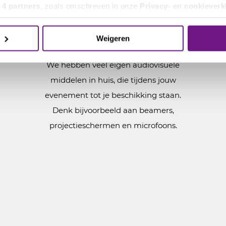
e
4 partners
, zoals omschreven in onze
Privacy- en cookieverk
Weigeren
Techniek op maat
We hebben veel eigen audiovisuele
middelen in huis, die tijdens jouw
evenement tot je beschikking staan.
Denk bijvoorbeeld aan beamers,
projectieschermen en microfoons.