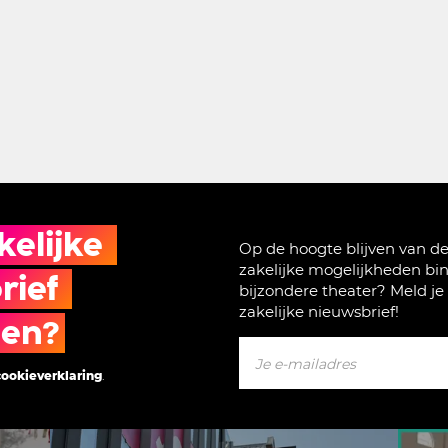
elijke 
Op de hoogte blijven van d
zakelijke mogelijkheden bi
ief 
bijzondere theater? Meld je
zakelijke nieuwsbrief!
gen?
cookieverklaring
.