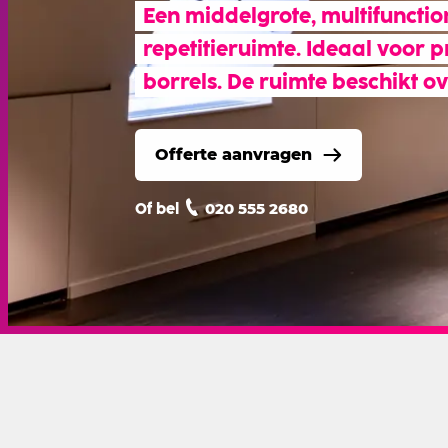
Een middelgrote, multifunctio
repetitieruimte. Ideaal voor p
borrels. De ruimte beschikt o
Offerte aanvragen
020 555 2680
Of bel