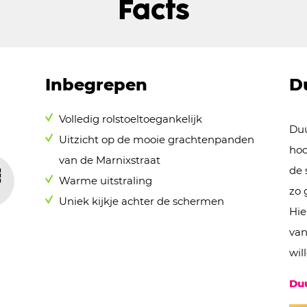
Facts
Inbegrepen
D
Volledig rolstoeltoegankelijk
Duu
Uitzicht op de mooie grachtenpanden
hoo
van de Marnixstraat
de 
Warme uitstraling
zo 
Uniek kijkje achter de schermen
É
Hie
van
wil
Du