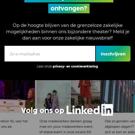
ontvangen?
Op de hoogte blijven van de grenzeloze zakelijke
mogelijkheden binnen ons bijzondere theater? Meld je
dan aan voor onze zakelijke nieuwsbrief!
Inschrijven
Lees onze
privacy- en cookieverklaring
.
Volg ons op
L voor het
Onze medewerkers denken graag
Ook zo genoten van het mo
mee om jouw medewerkers-event
afgelopen dagen!? De lente
of relatie-event in onze locatie EN
zich al zien en alles wordt 