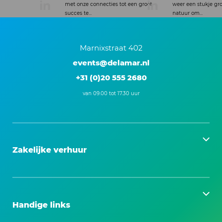
met onze connecties tot een groot
weer een stukje groener.Ter
succes te...
natuur om...
Marnixstraat 402
events@delamar.nl
+31 (0)20 555 2680
van 09.00 tot 17.30 uur
Zakelijke verhuur
Handige links