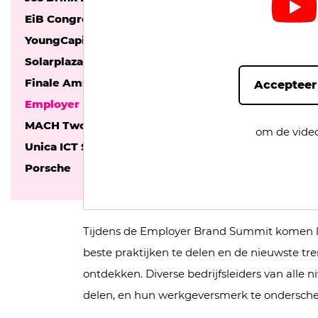
EiB Congres
YoungCapital
Solarplaza Summit 2023
Finale Amsterdamse Debatbattle
Accepteer
Employer Brand Summit
MACH Two conference
om de video
Unica ICT Solutions
Porsche
Tijdens de Employer Brand Summit komen l
beste praktijken te delen en de nieuwste t
ontdekken. Diverse bedrijfsleiders van alle n
delen, en hun werkgeversmerk te ondersche