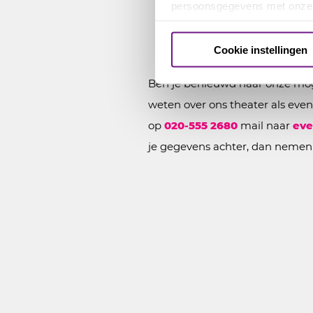
N
persoonsgegevens met onz
Cookie instellingen
Ben je benieuwd naar onze mog
weten over ons theater als eve
op
020-555 2680
mail naar
eve
je gegevens achter, dan nemen 