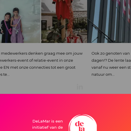
ag mee om jouw
Ook zo genoten van het mooie weer afgelopen
ent in onze
dagen!? De lente laat zich al zien en alles wordt
ot een groot
vanaf nu weer een stukje groener.Terwijl de
natuur om...
DeLaMar is een
initiatief van de