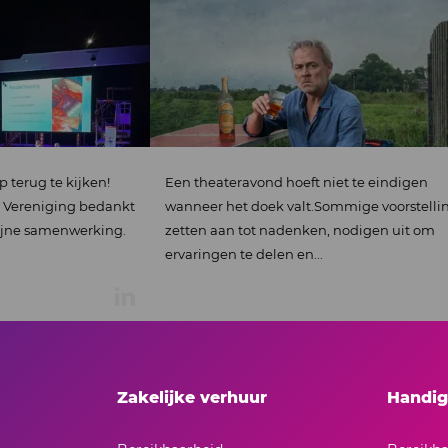
n theateravond hoeft niet te eindigen
Dank Event Inspir
anneer het doek valt.Sommige voorstelling
over ons als cong
etten aan tot nadenken, nodigen uit om
varingen te delen en...
Zakelijke verhuur
Handig