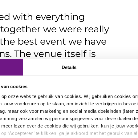
ed with everything
 together we were really
s the best event we have
s. The venue itself is
too!
Details
er Brand day 2023'
 van cookies
n op onze website gebruik van cookies. Wij gebruiken cookies o
 jouw voorkeuren op te slaan, om inzicht te verkrijgen in bezoek
ag, maar ook voor marketing en social media doeleinden (laten 
stemming verzamelen wij persoonsgegevens voor deze doeleinde
 je meer lezen over de cookies die wij gebruiken, kun je jouw voo
op ‘Accepteren’ te klikken, ga je akkoord met het gebruik van al