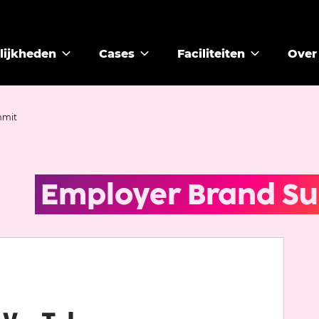
lijkheden
Cases
Faciliteiten
Over
mmit
Employer Brand Su