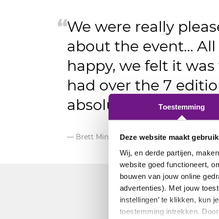
We were really pleas
about the event… All
happy, we felt it wa
had over the 7 edition
absolutely stunning 
Toestemming
— Brett Minchington, Founder/CEO, Employ
Deze website maakt gebruik
Wij, en derde partijen, make
website goed functioneert, om
bouwen van jouw online gedr
advertenties). Met jouw toe
instellingen’ te klikken, kun
toestemming intrekken. Door 