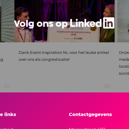
Volg ons op
ation NL voor het leuke artikel
Onze medewerkers denken gra
reslocatie!
medewerkers-event of relatie-ev
locatie EN met onze connecties t
succes te...
e links
Contactgegevens