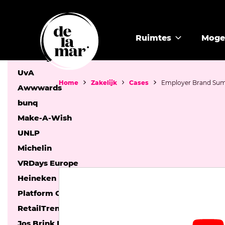
Cases
Ruimtes
Moge
Booking com
UvA
Home
Zakelijk
Cases
Employer Brand Su
Awwwards
bunq
Make-A-Wish
UNLP
Michelin
VRDays Europe
Heineken
Platform Cultuur Locaties
RetailTrends
Jos Brink Prijs 2021