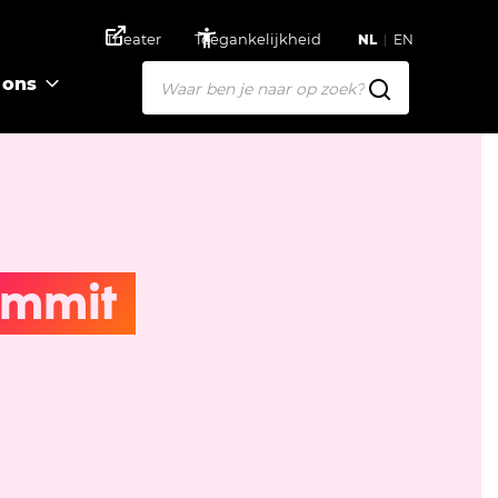
Theater
Toegankelijkheid
NL
EN
 ons
mmit 