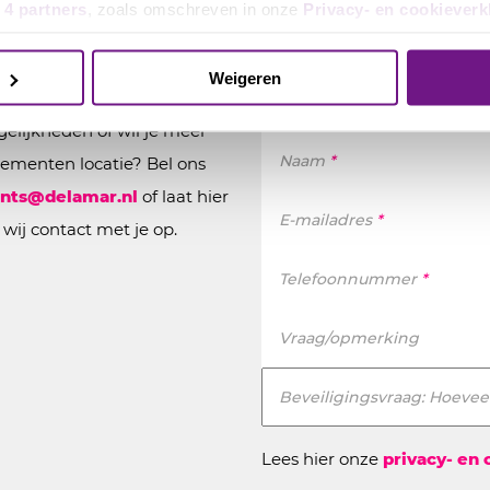
ieuwsgierig geworde
e
4 partners
, zoals omschreven in onze
Privacy- en cookieverk
Weigeren
Velden met * zijn verplicht
elijkheden of wil je meer
Naam
*
nementen locatie? Bel ons
nts@delamar.nl
of laat hier
E-mailadres
*
wij contact met je op.
Telefoonnummer
*
Vraag/opmerking
Beveiligingsvraag: Hoeveel
Lees hier onze
privacy- en