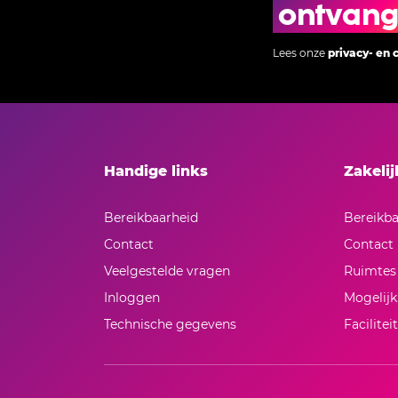
ontvan
Lees onze
privacy- en 
Handige links
Zakeli
Bereikbaarheid
Bereikba
Contact
Contact
Veelgestelde vragen
Ruimtes
Inloggen
Mogelij
Technische gegevens
Facilitei