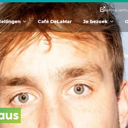
Zakelijke verh
tellingen
Café DeLaMar
Je bezoek
O
aus