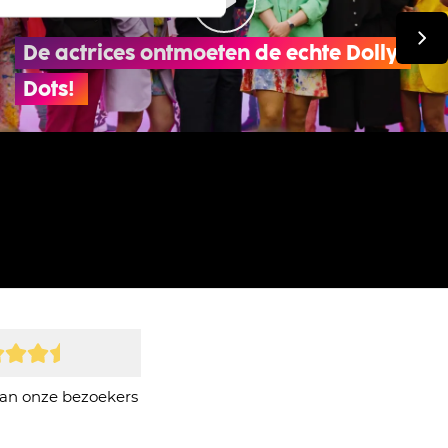
De actrices ontmoeten de echte Dolly 
Dots! 
an onze bezoekers