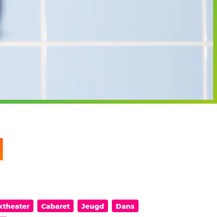
ktheater
Cabaret
Jeugd
Dans