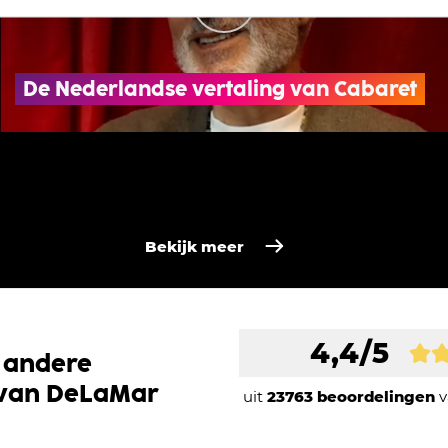
De Nederlandse vertaling van Cabaret
Bekijk meer
4,4/5
 andere
 van DeLaMar
uit
23763 beoordelingen
v