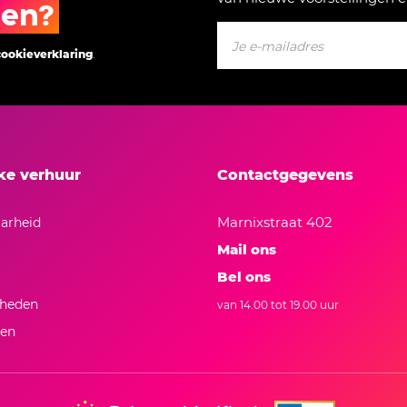
gen?
cookieverklaring
.
jke verhuur
Contactgegevens
Marnixstraat 402
arheid
Mail ons
Bel ons
kheden
van 14.00 tot 19.00 uur
ten