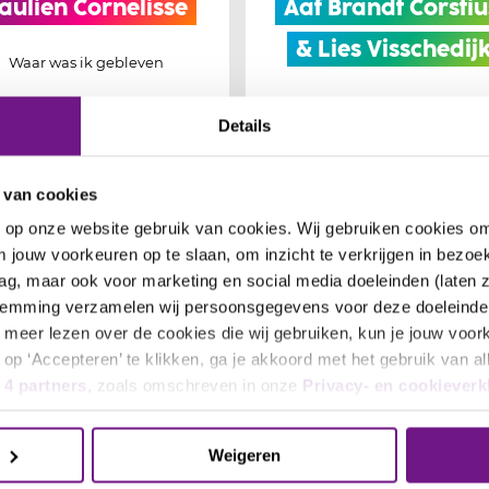
aulien Cornelisse
Aaf Brandt Corstiu
& Lies Visschedij
Waar was ik gebleven
Over de Liefde
Details
 26 okt t/m wo 13 jan 2027
vr 11 sep t/m zo 13 sep
 van cookies
n op onze website gebruik van cookies. Wij gebruiken cookies o
Alle voorstellingen
 jouw voorkeuren op te slaan, om inzicht te verkrijgen in bezoek
ag, maar ook voor marketing en social media doeleinden (laten 
Achter de schermen
stemming verzamelen wij persoonsgegevens voor deze doeleinde
 je meer lezen over de cookies die wij gebruiken, kun je jouw voo
op ‘Accepteren’ te klikken, ga je akkoord met het gebruik van al
e
4 partners
, zoals omschreven in onze
Privacy- en cookieverk
Weigeren