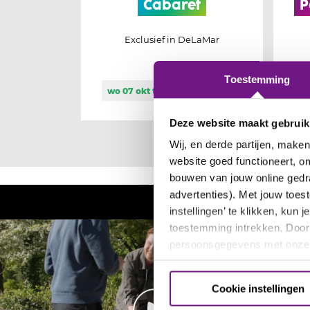
Cabaret
P
Exclusief in DeLaMar
Toestemming
wo 07 okt t/m zo 03 jan 2027
ma
Deze website maakt gebruik
Wij, en derde partijen, make
website goed functioneert, om
bouwen van jouw online gedr
advertenties). Met jouw toe
instellingen’ te klikken, kun
toestemming intrekken. Door 
persoonsgegevens met onz
Cookie instellingen