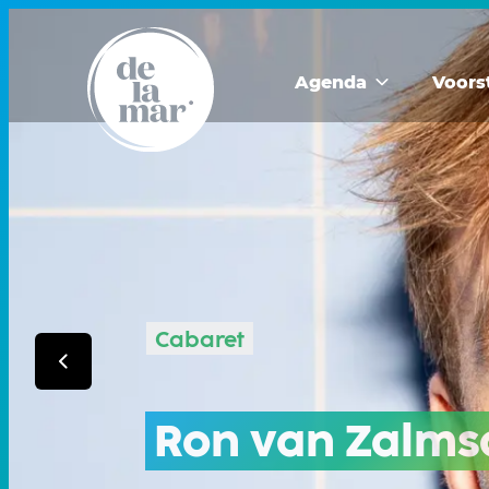
Agenda
Voors
Cabaret
Ron van Zalms