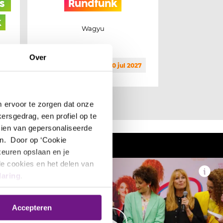
s 
Rundfunk
Mar
k
Ro
Wagyu
Ik mag
Over
wo 30 jun 2027 t/m za 10 jul 2027
do 17 sep
m ervoor te zorgen dat onze
ersgedrag, een profiel op te
zien van gepersonaliseerde
n. Door op ‘Cookie
rkeuren opslaan en je
le cookies en het delen van
laring
.
Accepteren