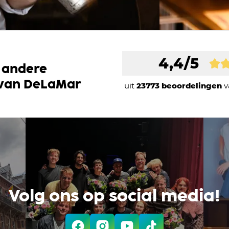
4,4/5
 andere
 van DeLaMar
uit
23773 beoordelingen
v
Volg ons op social media!