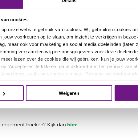
Details
en
 van cookies
n op onze website gebruik van cookies. Wij gebruiken cookies o
 voorstellingsdagen vanaf 2 uur voor aanvang van de voorste
 jouw voorkeuren op te slaan, om inzicht te verkrijgen in bezoek
n gelden afwijkende openingstijden. Het café is gesloten 
ag, maar ook voor marketing en social media doeleinden (laten 
stemming verzamelen wij persoonsgegevens voor deze doeleinde
m zondag 9 augustus
 je meer lezen over de cookies die wij gebruiken, kun je jouw voo
op ‘Accepteren’ te klikken, ga je akkoord met het gebruik van al
e
4 partners
, zoals omschreven in onze
Privacy- en cookieverk
nd op dinsdag 1 september.
Weigeren
ement
arrangement boeken? Kijk dan
hier
.