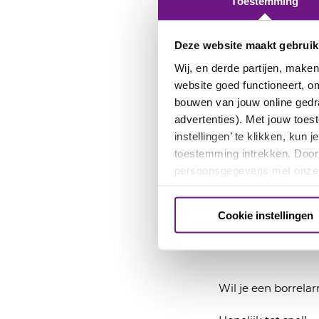
Toestemming
Openingstijd
Deze website maakt gebruik
Wij, en derde partijen, make
Café DeLaMar is op
website goed functioneert, om
de komende maande
bouwen van jouw online gedr
advertenties). Met jouw toe
Woensdag 5 t/
instellingen’ te klikken, kun
toestemming intrekken. Door 
persoonsgegevens met onz
Het Café is geope
Cookie instellingen
Borrelarrang
Wil je een borrel