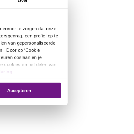
Over
m ervoor te zorgen dat onze
lling geopend. In
ersgedrag, een profiel op te
op:
zien van gepersonaliseerde
n. Door op ‘Cookie
rkeuren opslaan en je
le cookies en het delen van
laring
.
Accepteren