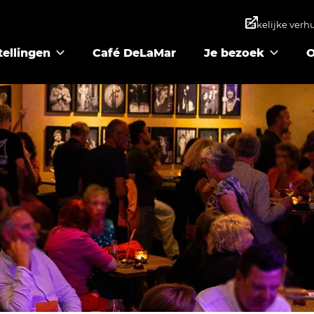
Zakelijke verh
tellingen
Café DeLaMar
Je bezoek
O