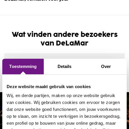
Wat vinden andere bezoekers
van DeLaMar
4,4/5
Toestemming
Details
Over
uit
23763 beoordelingen
van onze bezoekers
Deze website maakt gebruik van cookies
Wij, en derde partijen, maken op onze website gebruik
van cookies. Wij gebruiken cookies om ervoor te zorgen
dat onze website goed functioneert, om jouw voorkeuren
Volg ons op social media!
op te slaan, om inzicht te verkrijgen in bezoekersgedrag,
een profiel op te bouwen van jouw online gedrag, maar