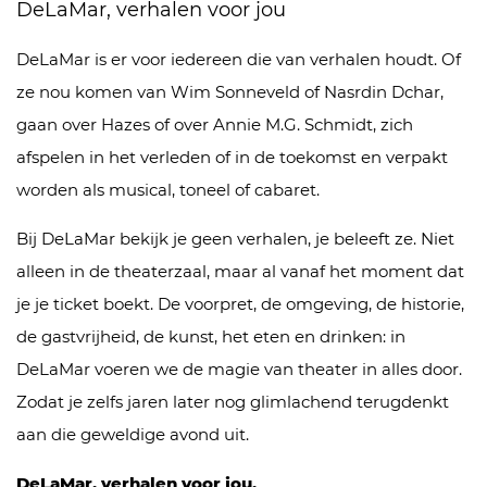
DeLaMar, verhalen voor jou
Werken bij
Achter de schermen
DeLaMar is er voor iedereen die van verhalen houdt. Of
Fotocollectie
ze nou komen van Wim Sonneveld of Nasrdin Dchar,
gaan over Hazes of over Annie M.G. Schmidt, zich
afspelen in het verleden of in de toekomst en verpakt
worden als musical, toneel of cabaret.
Bij DeLaMar bekijk je geen verhalen, je beleeft ze. Niet
alleen in de theaterzaal, maar al vanaf het moment dat
je je ticket boekt. De voorpret, de omgeving, de historie,
de gastvrijheid, de kunst, het eten en drinken: in
DeLaMar voeren we de magie van theater in alles door.
Zodat je zelfs jaren later nog glimlachend terugdenkt
aan die geweldige avond uit.
DeLaMar, verhalen voor jou.