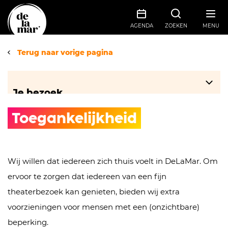
AGENDA
ZOEKEN
MENU
Terug naar vorige pagina
Je bezoek
Toegankelijkheid
Bereikbaarheid
Informatie ticketverkoop
Eten & drinken
Wij willen dat iedereen zich thuis voelt in DeLaMar. Om
Veelgestelde vragen
ervoor te zorgen dat iedereen van een fijn
Groepen
theaterbezoek kan genieten, bieden wij extra
Toegankelijkheid
voorzieningen voor mensen met een (onzichtbare)
Zaalplattegrond
beperking.