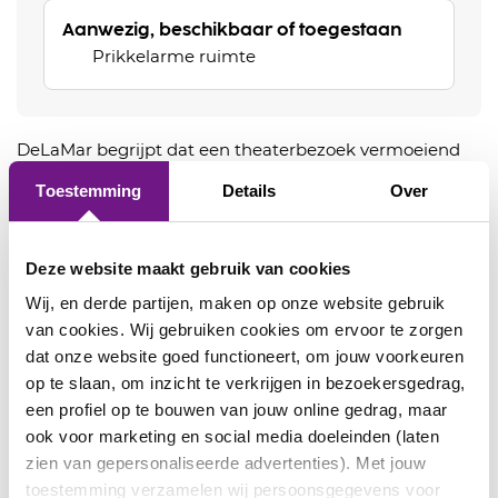
Aanwezig, beschikbaar of toegestaan
Prikkelarme ruimte
DeLaMar begrijpt dat een theaterbezoek vermoeiend
kan zijn voor mensen die snel overprikkeld raken.
Toestemming
Details
Over
Daarom bieden wij extra faciliteiten voor bezoekers die
prikkelgevoelig zijn.
Deze website maakt gebruik van cookies
Meer informatie voor prikkelgevoelige bezoekers
Wij, en derde partijen, maken op onze website gebruik
van cookies. Wij gebruiken cookies om ervoor te zorgen
dat onze website goed functioneert, om jouw voorkeuren
op te slaan, om inzicht te verkrijgen in bezoekersgedrag,
Bezoekers op hoge leeftijd
een profiel op te bouwen van jouw online gedrag, maar
ook voor marketing en social media doeleinden (laten
In samenwerking met
Stichting Vier het Leven
zien van gepersonaliseerde advertenties). Met jouw
bieden wij voorstellingen aan waarbij extra rekening
toestemming verzamelen wij persoonsgegevens voor