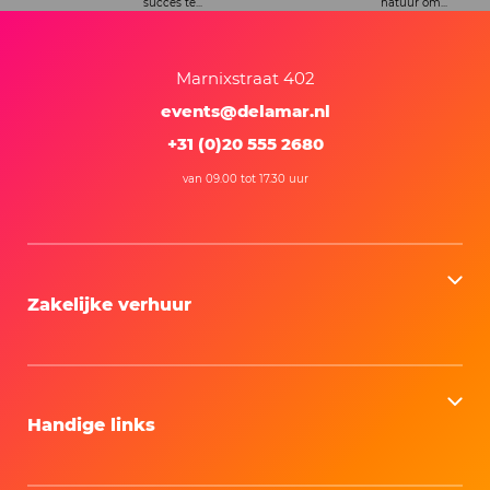
natuur om...
Marnixstraat 402
events@delamar.nl
+31 (0)20 555 2680
van 09.00 tot 17.30 uur
Zakelijke verhuur
Handige links