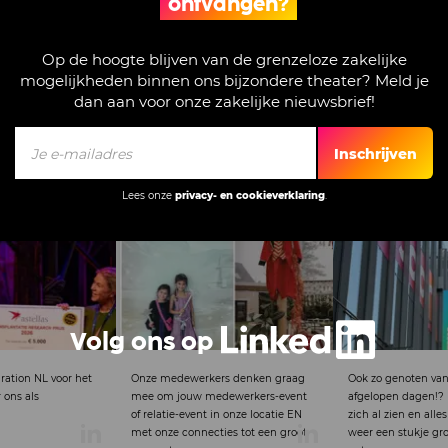
ontvangen?
Op de hoogte blijven van de grenzeloze zakelijke
mogelijkheden binnen ons bijzondere theater? Meld je
dan aan voor onze zakelijke nieuwsbrief!
Inschrijven
Lees onze
privacy- en cookieverklaring
.
Volg ons op
rs denken graag
Ook zo genoten van het mooie weer
Proud that this ins
dewerkers-event
afgelopen dagen!? De lente laat
partnership was si
in onze locatie EN
zich al zien en alles wordt vanaf nu
Theater.
ies tot een groot
weer een stukje groener.Terwijl de