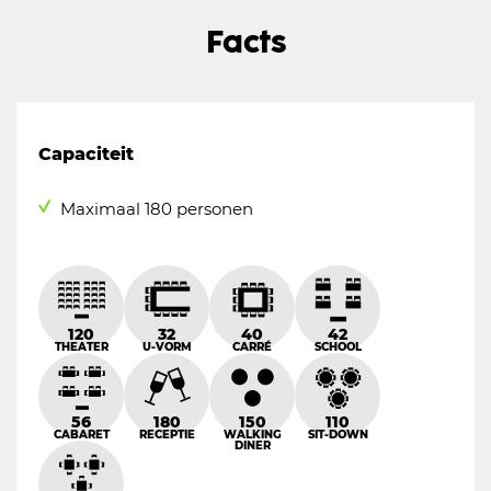
Facts
Capaciteit
Maximaal 180 personen
120
32
40
42
THEATER
U-VORM
CARRÉ
SCHOOL
56
180
150
110
CABARET
RECEPTIE
WALKING
SIT-DOWN
DINER