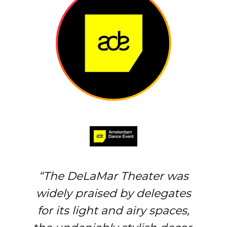
Wim Sonneveld zaal
,
Café DeLaMar
,
Royal foyer
en Petit foyer
The DeLaMar Theater was
widely praised by delegates
for its light and airy spaces,