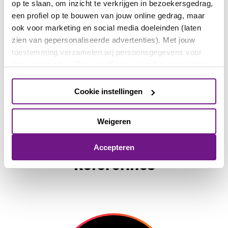
op te slaan, om inzicht te verkrijgen in bezoekersgedrag,
een profiel op te bouwen van jouw online gedrag, maar
ook voor marketing en social media doeleinden (laten
zien van gepersonaliseerde advertenties). Met jouw
toestemming verzamelen wij persoonsgegevens voor
deze doeleinden. Door op ‘Cookie instellingen’ te klikken,
kun je meer lezen over de cookies die wij gebruiken, kun
je jouw voorkeuren opslaan en je toestemming intrekken.
Cookie instellingen
Door op ‘Accepteren’ te klikken, ga je akkoord met het
gebruik van alle cookies en het delen van
Weigeren
persoonsgegevens met onze
4 partners
, zoals
Mary Dresselhuys zaal
,
Spieghel foyer
,
omschreven in onze
Privacy- en cookieverklaring
.
John Kraaijkamp foyer
en
VIP salon
Accepteren
Referenties