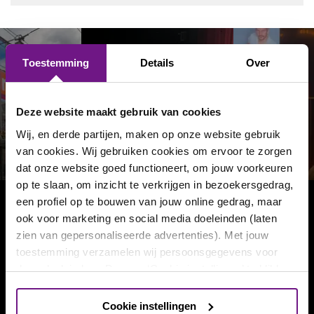
Toestemming
Details
Over
Volg ons op social media!
Deze website maakt gebruik van cookies
Wij, en derde partijen, maken op onze website gebruik
van cookies. Wij gebruiken cookies om ervoor te zorgen
dat onze website goed functioneert, om jouw voorkeuren
op te slaan, om inzicht te verkrijgen in bezoekersgedrag,
een profiel op te bouwen van jouw online gedrag, maar
Onze nieuwsbrief ontvangen?
ook voor marketing en social media doeleinden (laten
zien van gepersonaliseerde advertenties). Met jouw
toestemming verzamelen wij persoonsgegevens voor
Twee keer per maand als eerste op de hoogte van
nieuwe voorstellingen en aanbiedingen?
deze doeleinden. Door op ‘Cookie instellingen’ te klikken,
kun je meer lezen over de cookies die wij gebruiken, kun
je jouw voorkeuren opslaan en je toestemming intrekken.
Inschrijven
Cookie instellingen