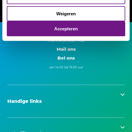
Door op ‘Accepteren’ te klikken, ga je akkoord met het
gebruik van alle cookies en het delen van
Lees onze
privacy- en cookieverklaring
.
Weigeren
persoonsgegevens met onze
4 partners
, zoals
omschreven in onze
Privacy- en cookieverklaring
.
Accepteren
Marnixstraat 402
Mail ons
Bel ons
van 14.00 tot 19.00 uur
Handige links