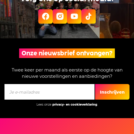
Tekst:
Don Duyns (naar De Meisjes van
Annet Schaap)
Muziek:
Gábor Tarján
Regie:
Monique Corvers
Onze nieuwsbrief ontvangen?
Decorontwerp:
Marlies Schot
Twee keer per maand als eerste op de hoogte van
nieuwe voorstellingen en aanbiedingen?
Kostuumontwerp:
Dymph Boss
Inschrijven
Producent:
Lees onze
privacy- en cookieverklaring
.