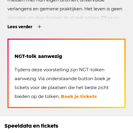
verlangens en gemene praktijken. Het leven is geen
sprookje, en daar komen ze al snel achter. Of ze nu
worden gekoppeld aan een geldwolf van een koning,
Lees verder
een kikker die niet van gedaante kan veranderen of
een verwend prinsje…
NGT-tolk aanwezig
Met live muziek van een percussionist, een violist en
Tijdens deze voorstelling zijn NGT-tolken
zes zangers van de Nederlandse Bachvereniging laat
aanwezig. Via onderstaande button boek je
Meiden & Prinsen
op bijzondere wijze zien hoe het is
tickets voor de plaatsen die het beste zicht
om op te groeien in een wereld vol verwachtingen.
bieden op de tolken.
Boek je tickets
Speeldata en tickets