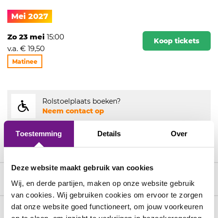
Mei 2027
Zo 23 mei
15:00
Koop tickets
v.a. € 19,50
Matinee
Rolstoelplaats boeken?
Neem contact op
Met meer dan 16 personen?
Toestemming
Details
Over
Reserveer hier
Deze website maakt gebruik van cookies
Prijzen
Wij, en derde partijen, maken op onze website gebruik
van cookies. Wij gebruiken cookies om ervoor te zorgen
1e rang
2e rang
3e rang
dat onze website goed functioneert, om jouw voorkeuren
Cast & Creatives