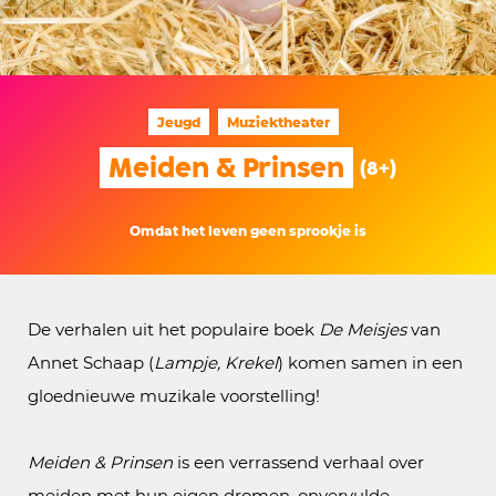
Jeugd
Muziektheater
Meiden & Prinsen
(8+)
Omdat het leven geen sprookje is
De verhalen uit het populaire boek
De Meisjes
van
Annet Schaap (
Lampje, Krekel
) komen samen in een
gloednieuwe muzikale voorstelling!
Meiden & Prinsen
is een verrassend verhaal over
meiden met hun eigen dromen, onvervulde