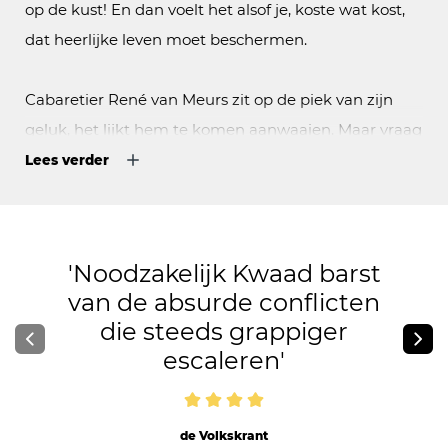
op de kust! En dan voelt het alsof je, koste wat kost,
dat heerlijke leven moet beschermen.
Cabaretier René van Meurs zit op de piek van zijn
geluk, het lijkt hem te komen aanwaaien. Maar vraag
hem hoe het écht met hem gaat en je zult geen
Lees verder
eenduidig antwoord krijgen. Wel een goed
doordacht en hilarisch antwoord natuurlijk.
Noodzakelijk Kwaad barst
In
Noodzakelijk kwaad
neemt René zijn leven eens
van de absurde conflicten
goed onder de loep en doet hij eerlijk een boekje
die steeds grappiger
open. Over zijn vrijheid-blijheid mentaliteit, maar ook
escaleren
over de keerzijde van dat ‘altijd vrolijke oranje
mannetje’ te zijn…
de Volkskrant