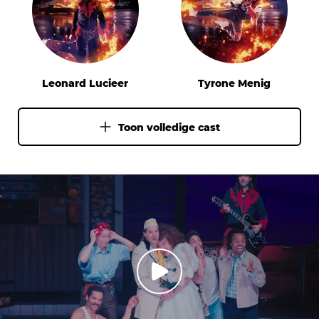
zeer vermakelijk
die mogelijk een epileptische aanval
Dramaturgie:
Judith Wendel
kunnen veroorzaken en worden er
kruidensigaretten gerookt die
Fotografie:
Leon Hendrickx
speciaal ontwikkeld zijn voor toneel
en filmsets.
Leonard Lucieer
Tyrone Menig
Design campagnebeeld:
Studio Minsk
Toegankelijkheid:
Om ervoor te zorgen dat iedereen
Toon volledige cast
Producent:
van een fijn theaterbezoek kan
,
DeLaMar
genieten, bieden wij extra
voorzieningen voor mensen met een
beperking.