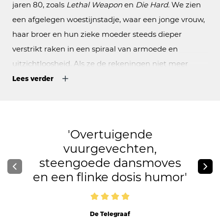
jaren 80, zoals
Lethal Weapon
en
Die Hard.
We zien
een afgelegen woestijnstadje, waar een jonge vrouw,
haar broer en hun zieke moeder steeds dieper
verstrikt raken in een spiraal van armoede en
uitzichtloosheid. Als ze de rekeningen niet meer
kunnen betalen, besluiten ze een tankstation te
Lees verder
overvallen. Maar wat begint als een kleine greep uit
de kassa, ontaardt in een wervelend spel van pistolen
en verraad. En dan blijkt dat zelfs de meest
Overtuigende
uitzichtloze situatie een onverwachte wending kan
vuurgevechten,
krijgen… Jakop Ahlbom Company, ISH Dance
steengoede dansmoves
Collective en DeLaMar blazen je omver met deze
en een flinke dosis humor
explosieve actiekomedie vol indrukwekkende stunts,
sfeervolle muziek, hilarische slapstick en verbluffende
special effects!
De Telegraaf