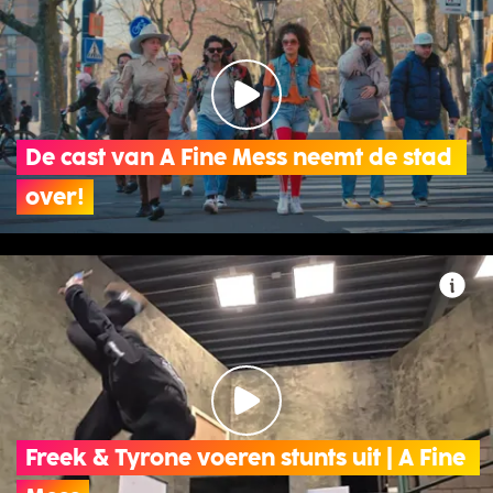
De cast van A Fine Mess neemt de stad 
over!
Freek & Tyrone voeren stunts uit | A Fine 