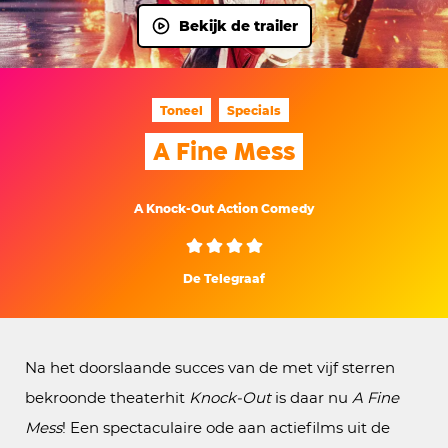
Bekijk de trailer
Toneel
Specials
A Fine Mess
A Knock-Out Action Comedy
De Telegraaf
Na het doorslaande succes van de met vijf sterren
bekroonde theaterhit
Knock-Out
is daar nu
A Fine
Mess
! Een spectaculaire ode aan actiefilms uit de